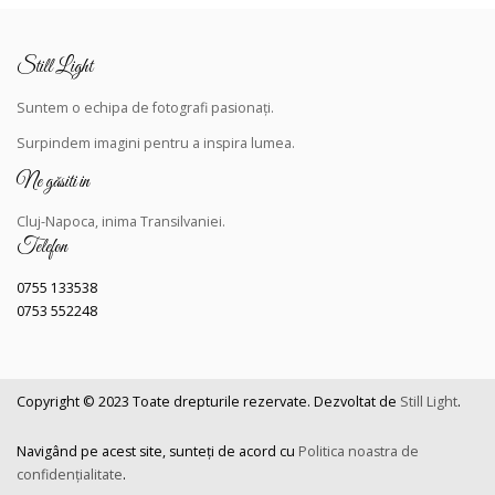
Still Light
Suntem o echipa de fotografi pasionați.
Surpindem
imagini pentru a inspira lumea.
Ne găsiti in
Cluj-Napoca, inima Transilvaniei.
Telefon
0755 133538
0753 552248
Copyright © 2023
Toate drepturile rezervate
.
Dezvoltat de
Still Light
.
Navigând pe acest site, sunteți de acord cu
Politica noastra de
confidențialitate
.