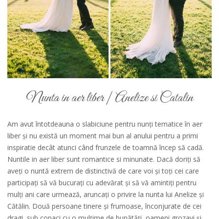
Nunta in aer liber | Anelize si Catalin
Am avut întotdeauna o slabiciune pentru nunți tematice în aer
liber și nu există un moment mai bun al anului pentru a primi
inspiratie decât atunci când frunzele de toamnă încep să cadă.
Nuntile in aer liber sunt romantice si minunate. Dacă doriți să
aveți o nuntă extrem de distinctivă de care voi și toți cei care
participați să vă bucurați cu adevărat și să vă amintiți pentru
mulți ani care urmează, aruncați o privire la nunta lui Anelize și
Cătălin. Două persoane tinere și frumoase, înconjurate de cei
dragi, sub copaci cu o mulțime de bunătăți, oameni grozavi și