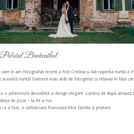
Palatul Brukenthal
care le-am fotografiat recent a fost Cristina și Adi superba nuntă a Pa
e această nuntă! Oamenii erau atât de fotogenici și relaxați în fața ca
cu o arhitectură deosebită și design elegant. Lumina de după-amiază t
ința de poze – la fel și noi.
ce a fost, o sărbătoare frumoasă între familie și prieteni.