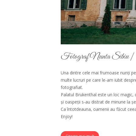
Fotograf Nunta Sibiu | 
Una dintre cele mai frumoase nunți pe 
multe lucruri pe care le-am iubit despr
fotografiat.
Palatul Brukenthal este un loc magic, 
și oaspeții s-au distrat de minune la șed
Ca întotdeauna, oamenii au făcut ceea 
Enjoy!