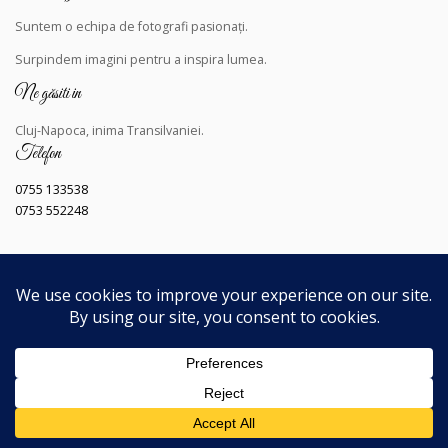
Suntem o echipa de fotografi pasionați.
Surpindem
imagini pentru a inspira lumea.
Ne găsiti in
Cluj-Napoca, inima Transilvaniei.
Telefon
0755 133538
0753 552248
Copyright © 2023
Toate drepturile rezervate
.
Dezvoltat de
Still Light
.
Navigând pe acest site, sunteți de acord cu
Politica noastra de
confidențialitate
.