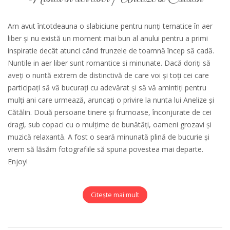
Am avut întotdeauna o slabiciune pentru nunți tematice în aer
liber și nu există un moment mai bun al anului pentru a primi
inspiratie decât atunci când frunzele de toamnă încep să cadă.
Nuntile in aer liber sunt romantice si minunate. Dacă doriți să
aveți o nuntă extrem de distinctivă de care voi și toți cei care
participați să vă bucurați cu adevărat și să vă amintiți pentru
mulți ani care urmează, aruncați o privire la nunta lui Anelize și
Cătălin. Două persoane tinere și frumoase, înconjurate de cei
dragi, sub copaci cu o mulțime de bunătăți, oameni grozavi și
muzică relaxantă. A fost o seară minunată plină de bucurie și
vrem să lăsăm fotografiile să spuna povestea mai departe.
Enjoy!
Citește mai mult