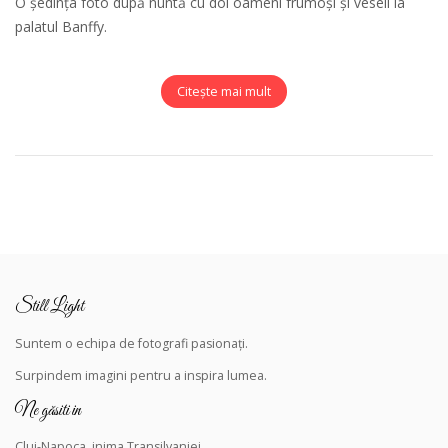
O ședința foto după nuntă cu doi oameni frumoși și veseli la
palatul Banffy.
Citește mai mult
Still Light
Suntem o echipa de fotografi pasionați.
Surpindem
imagini pentru a inspira lumea.
Ne găsiti in
Cluj-Napoca, inima Transilvaniei.