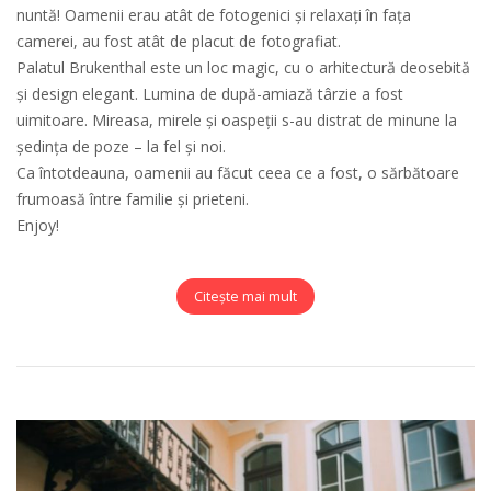
nuntă! Oamenii erau atât de fotogenici și relaxați în fața
camerei, au fost atât de placut de fotografiat.
Palatul Brukenthal este un loc magic, cu o arhitectură deosebită
și design elegant. Lumina de după-amiază târzie a fost
uimitoare. Mireasa, mirele și oaspeții s-au distrat de minune la
ședința de poze – la fel și noi.
Ca întotdeauna, oamenii au făcut ceea ce a fost, o sărbătoare
frumoasă între familie și prieteni.
Enjoy!
Citește mai mult