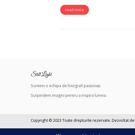
read more
Still Light
Suntem o echipa de fotografi pasionați.
Surpindem
imagini pentru a inspira lumea.
Copyright © 2023
Toate drepturile rezervate
.
Dezvoltat de
Navigând pe acest site, sunteți de acord cu
Politica noastra