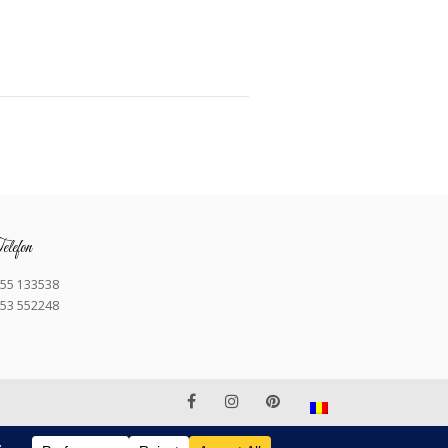
lefon
55 133538
53 552248