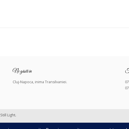
Ne găsiti in
Te
Cluj-Napoca, inima Transilvaniei.
07
07
Still Light
.
 de confidențialitate
.